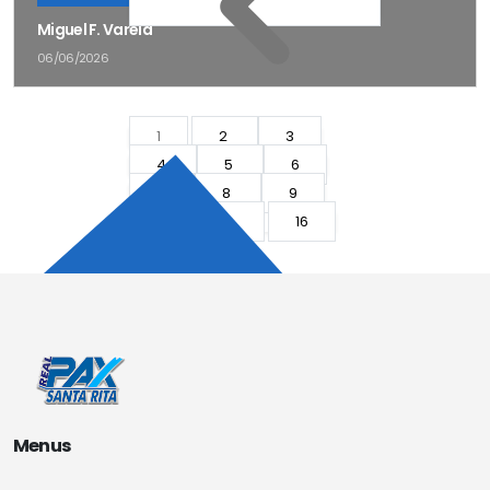
Miguel F. Varela
06/06/2026
1
2
3
4
5
6
7
8
9
10
...
16
17
Menus